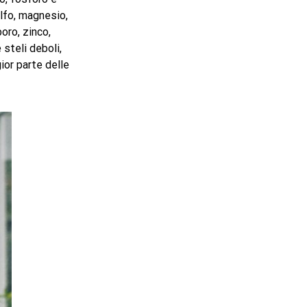
olfo, magnesio,
oro, zinco,
 steli deboli,
ior parte delle