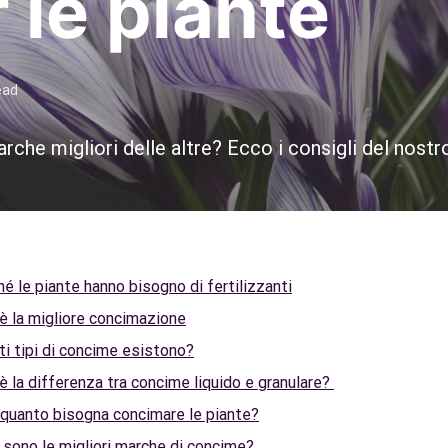
 le piante
ead
he migliori delle altre? Ecco i consigli del nostr
é le piante hanno bisogno di fertilizzanti
è la migliore concimazione
i tipi di concime esistono?
è la differenza tra concime liquido e granulare?
 quanto bisogna concimare le piante?
 sono le migliori marche di concime?