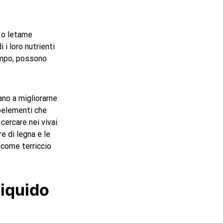
i o letame
i loro nutrienti
tempo, possono
ano a migliorarne
goelementi che
cercare nei vivai
re di legna e le
 come terriccio
liquido