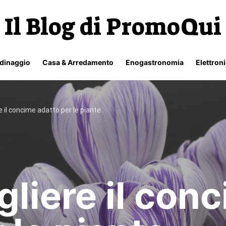
Il Blog di PromoQui
rdinaggio
Casa & Arredamento
Enogastronomia
Elettron
 il concime adatto per le piante
liere il con