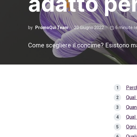
adatto per
by
PromoQui Team
20 Giugno 2022
6 minute r
Come scegliere il concime? Esistono marc
Perch
Qual 
Quant
Qual 
Ogni
Quali