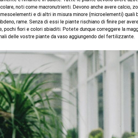
icolare, noti come macronutrienti. Devono anche avere calcio, z
 mesoelementi e di altri in misura minore (microelementi) quali b
deno, rame. Senza di essi le piante rischiano di finire per avere
e, pochi fiori e colori sbiaditi. Potete dunque correggere la magg
nali delle vostre piante da vaso aggiungendo del fertilizzante.