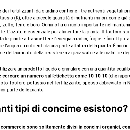
dei fertilizzanti da giardino contiene i tre nutrienti vegetali pri
assio (K), oltre a piccole quantità di nutrienti minori, come già 
, zolfo, ferro e boro. Ognuno ha un ruolo importante nel manten
nte. L’azoto è essenziale per alimentare la pianta. Il fosforo sti
ta le piante a trasmettere l’energia a radici, foglie e fiori. Il pot
re l’acqua e i nutrienti da una parte all’altra della pianta. È anch
 e dell’aumento della resistenza ai parassiti e alle malattie degl
tilizzare un prodotto liquido o granulare con una quantità equilib
 cercare un numero sull’etichetta come 10-10-10
(che rappr
zoto-fosforo-potassio nel fertilizzante, spesso abbreviato in N
ior parte delle piante.
nti tipi di concime esistono?
 in commercio sono solitamente divisi in concimi organici, con