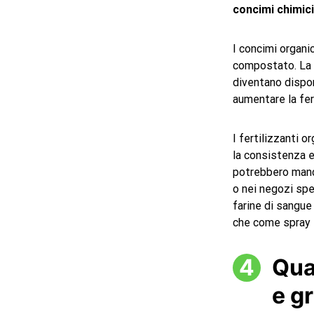
concimi chimici
I concimi organi
compostato. La m
diventano dispon
aumentare la fert
I fertilizzanti o
la consistenza e
potrebbero manca
o nei negozi spec
farine di sangue
che come spray f
Qua
e g