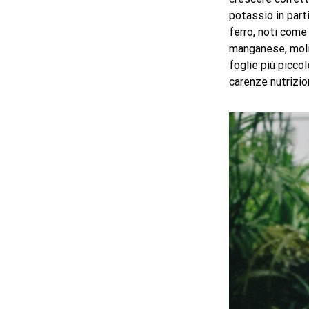
potassio in part
ferro, noti come
manganese, molib
foglie più piccol
carenze nutrizio