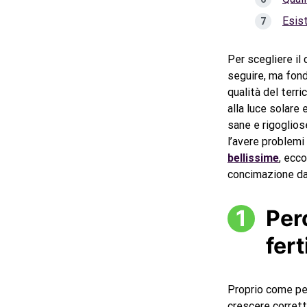
Esis
Per scegliere il
seguire, ma fond
qualità del terr
alla luce solare 
sane e rigoglios
l’avere problemi
bellissime
, ecc
concimazione da 
Per
fert
Proprio come pe
crescere corrett