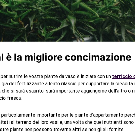
l è la migliore concimazione
 per nutrire le vostre piante da vaso è iniziare con un
terriccio d
ià del fertilizzante a lento rilascio per supportare la crescita i
a che si sarà esaurito, sarà importante aggiungerne dell’altro o 
cio fresca.
 è particolarmente importante per le piante d’appartamento perch
tati al terreno dei loro vasi e, una volta che quei nutrienti son
ostre piante non possono trovarne altri se non glieli fornite.