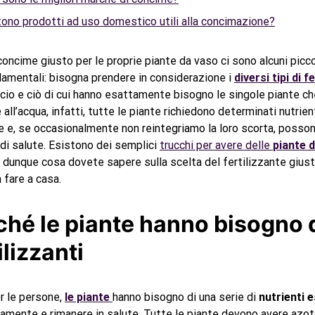
tono prodotti ad uso domestico utili alla concimazione?
 concime giusto per le proprie piante da vaso ci sono alcuni picc
amentali: bisogna prendere in considerazione i
diversi tipi di f
iccio e ciò di cui hanno esattamente bisogno le singole piante c
e all’acqua, infatti, tutte le piante richiedono determinati nutrie
e e, se occasionalmente non reintegriamo la loro scorta, posson
 di salute. Esistono dei semplici
trucchi per avere delle
piante 
o dunque cosa dovete sapere sulla scelta del fertilizzante giust
fare a casa.
ché le piante hanno bisogno 
ilizzanti
r le persone,
le piante
hanno bisogno di una serie di
nutrienti e
amente e rimanere in salute. Tutte le piante devono avere azot