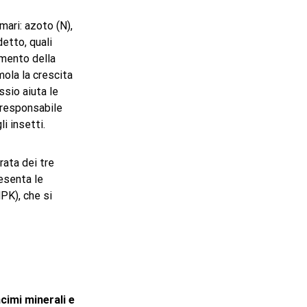
mari: azoto (N),
detto, quali
imento della
mola la crescita
assio aiuta le
e responsabile
i insetti.
rata dei tre
esenta le
PK), che si
cimi minerali e