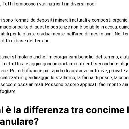
.
Tutti forniscono i vari nutrienti in diversi modi.
ci sono formati da depositi minerali naturali e composti organic
aggior parte di queste sostanze non è solubile in acqua, quindi 
ibili per le piante gradualmente, nell’arco di mesi o anni. Nel 
ilità di base del terreno.
rganici stimolano anche i microrganismi benefici del terreno, aiut
 la struttura e aggiungono importanti nutrienti secondari e oli
re. Per un’infusione più rapida di sostanze nutritive, provate a 
ializzati in giardinaggio lo stallatico, la farina di pesce, la cene
 secco e ossa animali. Possono essere applicati facilmente sia
ogliare.
l è la differenza tra concime 
ranulare?