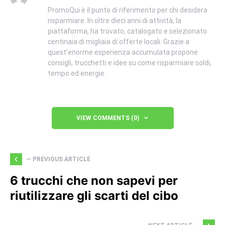
PromoQui è il punto di riferimento per chi desidera
risparmiare. In oltre dieci anni di attività, la
piattaforma, ha trovato, catalogato e selezionato
centinaia di migliaia di offerte locali. Grazie a
quest'enorme esperienza accumulata propone
consigli, trucchetti e idee su come risparmiare soldi,
tempo ed energie.
VIEW COMMENTS (0)
— PREVIOUS ARTICLE
6 trucchi che non sapevi per
riutilizzare gli scarti del cibo