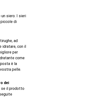
n siero. I sieri
 piccole di
tirughe, ad
 idratare, con il
igliore per
 idratante come
sposta è la
 vostra pelle.
o dei
 se il prodotto
 seguite