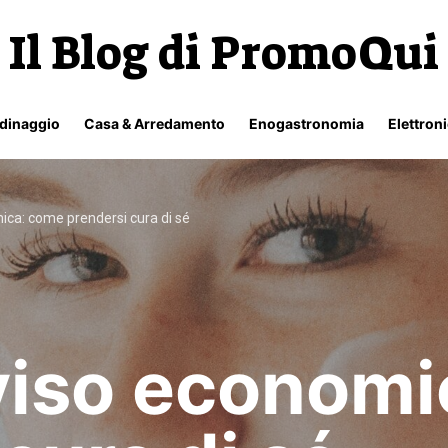
Il Blog di PromoQui
rdinaggio
Casa & Arredamento
Enogastronomia
Elettron
ica: come prendersi cura di sé
viso economi