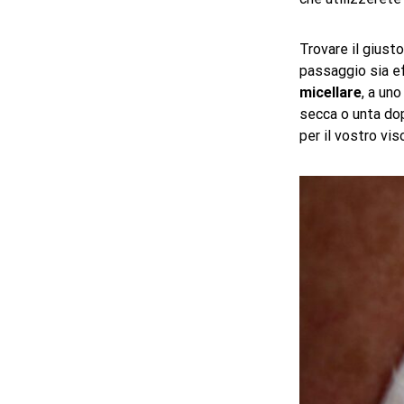
Trovare il giust
passaggio sia ef
micellare
, a un
secca o unta dop
per il vostro vis