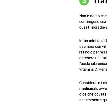
Tra
Non è detto che 
contengono una m
questi ingredien
In termini di an
esempio con vitam
retinolo per ras
ottenere risulta
l’acido ialuronic
vitamina C. Pensa
Considerate i si
medicinali
, ovv
dice che dovete 
esattamente quel