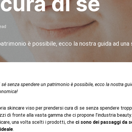
cura di sé
read
patrimonio è possibile, ecco la nostra guida ad una
i sé senza spendere un patrimonio è possibile, ecco la nostra gu
conomica!
pria skincare viso per prendersi cura dì se senza spendere tro
zzi di fronte alla vasta gamma che ci propone l’industria beauty
care, una volta scelti i prodotti, che
ci sono dei passaggi da s
 ideale
.