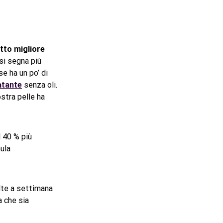
etto migliore
si segna più
e ha un po’ di
atante
senza oli.
ostra pelle ha
l 40 % più
mula
lte a settimana
che sia ​​