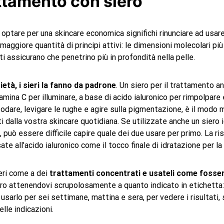
ttamento con siero
optare per una skincare economica significhi rinunciare ad usare u
aggiore quantità di principi attivi: le dimensioni molecolari più
ti assicurano che penetrino più in profondità nella pelle.
tietà, i sieri la fanno da padrone
. Un siero per il trattamento an
ina C per illuminare, a base di acido ialuronico per rimpolpare e
sodare, levigare le rughe e agire sulla pigmentazione, è il modo m
ti dalla vostra skincare quotidiana. Se utilizzate anche un siero
o, può essere difficile capire quale dei due usare per primo. La ri
te all’acido ialuronico come il tocco finale di idratazione per la
eri come a dei
trattamenti concentrati e usateli come fosser
ero attenendovi scrupolosamente a quanto indicato in etichetta:
usarlo per sei settimane, mattina e sera, per vedere i risultati,
le indicazioni.