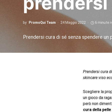
prendersi 
by
PromoQui Team
24 Maggio 2022
6 minute 
Prendersi cura di sé senza spendere un 
Prendersi cura d
skincare viso e
Scegliere la pro
un gioco da raga
però non dimenti
cura della pelle