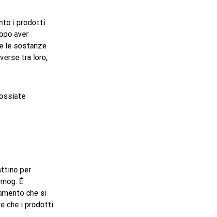
nto i prodotti
dopo aver
tte le sostanze
verse tra loro,
possiate
attino per
smog. È
inamento che si
re che i prodotti