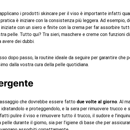
 applicano i prodotti skincare per il viso è importante infatti qua
a pratica è iniziare con la consistenza più leggera. Ad esempio, 
 iniziate con un siero e finite con la crema per far assorbire tu
stra pelle. Tutto qui? Tra sieri, maschere e creme con funzioni di
 avere dei dubbi.
so dopo passo, la routine ideale da seguire per garantire che 
imo dalla vostra cura della pelle quotidiana.
ergente
passaggio che dovrebbe essere fatto
due volte al giorno
. Al m
o, idratandolo e proteggendolo, e la sera per rimuovere trucco e 
tti pulire il viso e rimuovere tutto il trucco, il sudore e l’inqu
pelle durante il giorno, sia per l’igiene di base che per assicura
 vengano assorbiti correttamente.