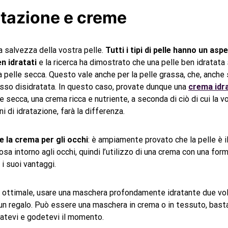
atazione e creme
la salvezza della vostra pelle.
Tutti i tipi di pelle hanno un asp
n idratati
e la ricerca ha dimostrato che una pelle ben idratata 
 pelle secca. Questo vale anche per la pelle grassa, che, anche s
esso disidratata. In questo caso, provate dunque una
crema idr
le secca, una crema ricca e nutriente, a seconda di ciò di cui la v
i di idratazione, farà la differenza.
 la crema per gli occhi
: è ampiamente provato che la pelle è i
osa intorno agli occhi, quindi l’utilizzo di una crema con una for
 i suoi vantaggi.
e ottimale, usare una maschera profondamente idratante due vo
 un regalo. Può essere una maschera in crema o in tessuto, basta 
atevi e godetevi il ​​momento.