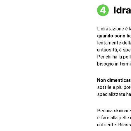
Idr
L’idratazione è 
quando sono be
lentamente della
untuosità, è sp
Per chi ha la pel
bisogno in termin
Non dimenticate
sottile e più por
specializzata ha
Per una skincar
è fare alla pelle
nutriente. Rilass