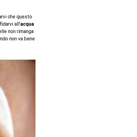
rarvi che questo
idarvi all’
acqua
elle non rimanga
sando non va bene