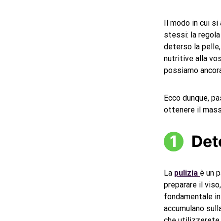
Il modo in cui si
stessi: la regol
deterso la pelle,
nutritive alla vo
possiamo ancora
Ecco dunque, pas
ottenere il mass
Det
La
pulizia
è un 
preparare il vis
fondamentale infa
accumulano sulla 
che utilizzerete